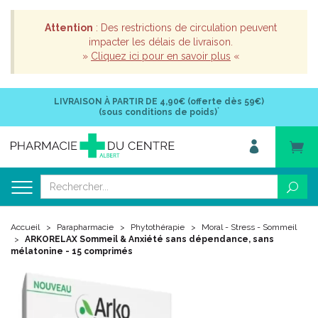
Attention
: Des restrictions de circulation peuvent
impacter les délais de livraison.
»
Cliquez ici pour en savoir plus
«
LIVRAISON À PARTIR DE
4,90€ (offerte dès 59€)
*
(sous conditions de poids)
Accueil
Parapharmacie
Phytothérapie
Moral - Stress - Sommeil
ARKORELAX Sommeil & Anxiété sans dépendance, sans
mélatonine - 15 comprimés