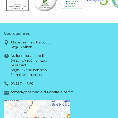
Coordonnées
32 rue Jeanne d’Harcourt
80300 Albert
Du lundi au vendredi
8h30 - 19h00 non stop
Le samedi
8h30 - 17h00 non stop
Fermé le dimanche
03 22 74 45 50
-
-
contact
@
pharmacie-du-centre-albert.fr