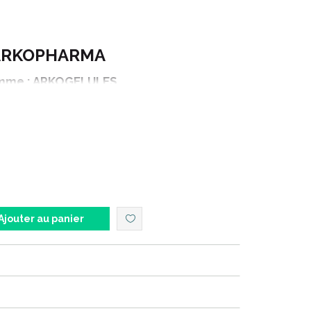
ARKOPHARMA
me : ARKOGELULES
Déclinaison : BIO
GINSENG - 1560mg de Racine
ionnement : 45 gélules
Ajouter au panier