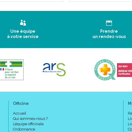
Une équipe
Prendre
à votre service
un rendez-vous
Officine
M
Accueil
Re
Qui sommes-nous ?
Li
L’équipe officinale
Li
Ordonnance
Co