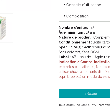
Conseils d’utilisation
Composition
Nombre d’unités
: 45
Âge minimum
: 15 ans
Nature de produit
: Complémen
Conditionnement
: Boite cart
Spécificité(s)
: Actif d'origine n
Sans colorant, Sans OGM
Label
: AB - Issu de l' Agricult
Indication / Contre-indicatio
enceintes et allaitantes, Ne pa
utiliser chez les patients diabét
équilibrée et à un mode de vie s
‹ Retour
Tous les prix incluent la TVA - hors fra