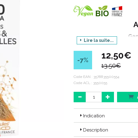
Gam
Lire la suite...
12,50€
Produit : 
-7
%
13,50€
Condit
Code EAN :
3578835500554
Code ACL : 3550055
Code ACL : 3550055
Code EAN : 3578835500554
Indication
Description