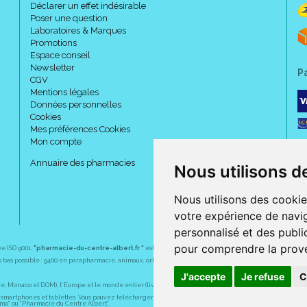
Déclarer un effet indésirable
Poser une question
Laboratoires & Marques
Promotions
Espace conseil
Newsletter
P
CGV
Mentions légales
Données personnelles
Cookies
Mes préférences Cookies
Mon compte
Annuaire des pharmacies
Nous utilisons d
Nous utilisons des cookie
votre expérience de navig
personnalisé et des public
pour comprendre la prove
ée ISO 9001.
"pharmacie-du-centre-albert.fr "
est le site internet de l
a pharmacie du centre
, 32 
plus bas possible : 9400 en parapharmacie, animaux, orthopédie, matériel médical. 1700 en médicaments
J'accepte
Je refuse
C
Monaco et DOM), l' Europe et le monde entier (livraison assuré par Colissimo et ses partenaires à l' ét
martphones et tablettes. Vous pouvez télécharger gratuitement l' application sur l' AppStore (pour iPhon
rma" ou "Pharmacie du Centre Albert".