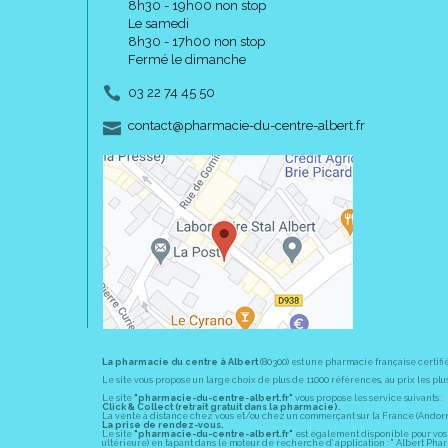
8h30 - 19h00 non stop
Le samedi
8h30 - 17h00 non stop
Fermé le dimanche
03 22 74 45 50
-
-
contact
@
pharmacie-du-centre-albert.fr
La pharmacie du centre à Albert
(80300) est une pharmacie française certifi
Le site vous propose un large choix de plus de 11000 références, au prix les 
Le site
"pharmacie-du-centre-albert.fr"
vous propose les service suivants :
Click & Collect (retrait gratuit dans la pharmacie).
La vente à distance chez vous et/ou chez un commerçant sur la France (Andorre, 
La prise de rendez-vous.
Le site
"pharmacie-du-centre-albert.fr"
est également disponible pour vos s
ultérieure) en tapant dans le moteur de recherche d' application : " Albert Pha