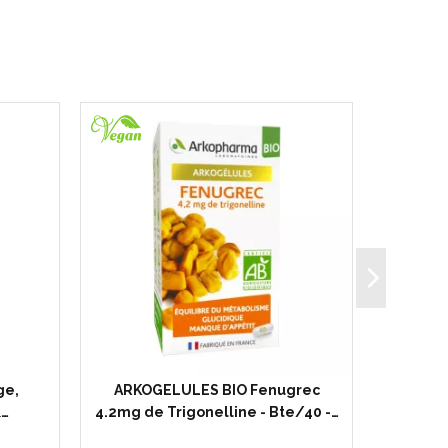
ge,
ARKOGELULES BIO Fenugrec
ARKOGEL
&…
4.2mg de Trigonelline - Bte/40 -…
mg de T