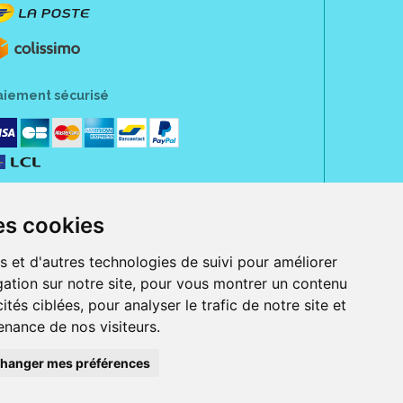
aiement sécurisé
es cookies
s et d'autres technologies de suivi pour améliorer
ation sur notre site, pour vous montrer un contenu
ités ciblées, pour analyser le trafic de notre site et
nance de nos visiteurs.
rue Jeanne d' Harcourt, 80300 Albert.
 sans ordonnance.
hanger mes préférences
ranger).
e, iPad et iPod touch), ou sur Google Play (pour Androïd 5.0 ou version