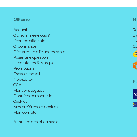
Officine
M
Accueil
Re
Chartre QUALITE :
Qui sommes-nous ?
Li
L’équipe officinale
Li
Ordonnance
Co
Plantes BIO de haute qualité 
Déclarer un effet indésirable
Sans édulcorants, sans conser
Poser une question
synthèse (2)
Laboratoires & Marques
Promotions
(1) Efficacité d' extraction aug
Espace conseil
(2) Conformément à la réglemen
Newsletter
P
biologique.
CGV
Mentions légales
Données personnelles
Cookies
Conseils d' utilisation :
Mes préférences Cookies
Mon compte
Annuaire des pharmacies
Pour les enfants de 3 à 12 an
Pour les adultes et les enfant