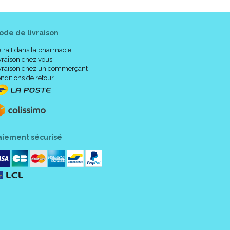
ode de livraison
trait dans la pharmacie
vraison chez vous
vraison chez un commerçant
nditions de retour
contrôlées.
vateur, sans alcool, sans colorant (2), sans arôme de
mentée de 73% par rapport au procédé antérieur.
tation en vigueur sur le mode de production
aiement sécurisé
s : Prendre 1 ampoule par jour.
s à partir de 13 ans : Prendre 2 ampoules par jour.