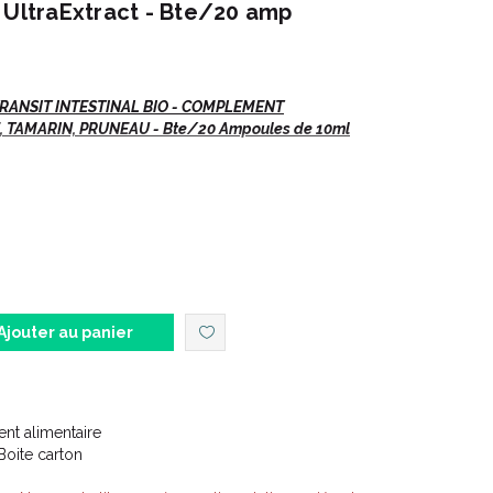
 UltraExtract - Bte/20 amp
RANSIT INTESTINAL BIO - COMPLEMENT
 TAMARIN, PRUNEAU - Bte/20 Ampoules de 10ml
tinal.
Ajouter au panier
t alimentaire
Complément alimentaire.
Boite carton
 BIO est un complément alimentaire bio spécialement