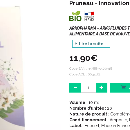
Pruneau - Innovation
ARKOPHARMA - ARKOFLUIDES T
ALIMENTAIRE A BASE DE MAUVE,
Lire la suite...
Indications :
11,90€
Code EAN :
3578835500318
Digestion, transit, confort intes
Code ACL : 6034161
A partir de 3 ans.
Description :
Volume
: 10 ml
Nombre d’unités
: 20
Nature de produit
: Complémen
PHYTOTHÉRAPIE - DIGESTION - 
Conditionnement
: Ampoule, 
Label
: Ecocert, Made in France
Arkofluides® Transit Intestinal