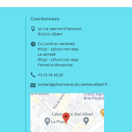
Coordonnées
32 rue Jeanne d’Harcourt
80300 Albert
Du lundi au vendredi
8h30 - 19h00 non stop
Le samedi
8h30 - 17h00 non stop
Fermé le dimanche
03 22 74 45 50
-
-
contact
@
pharmacie-du-centre-albert.fr