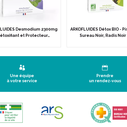
Formules plus concentrées : 
Après plusieurs années de re
extraction végétale, les lab
phytothérapie liquide avec 
la gamme Arkofluides®.
LUIDES Desmodium 2300mg
ARKOFLUIDES Détox BIO - Pis
Alliant innovation, performa
Détoxifiant et Protecteur…
Sureau Noir, Radis Noir
un procédé inédit d’ extracti
aller puiser au cœur de la pl
de synthèse.
Une équipe
Prendre
à votre service
un rendez-vous