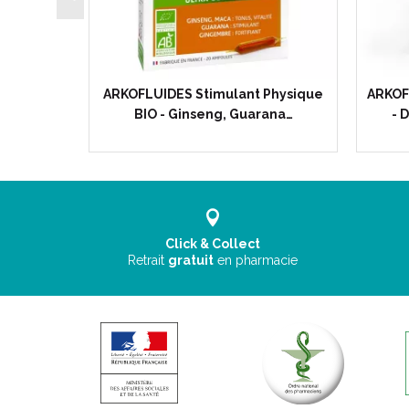
estif BIO
ARKOFLUIDES Stimulant Physique
ARKOF
élique -…
BIO - Ginseng, Guarana…
- 
Click & Collect
Retrait
gratuit
en pharmacie