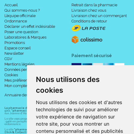
Accueil
Retrait dans la pharmacie
Qui sommes-nous ?
Livraison chez vous
L’équipe officinale
Livraison chez un commerçant
Chartre QUALITE :
Ordonnance
Conditions de retour
Déclarer un effet indésirable
Poser une question
Plantes BIO de haute qualité contrôlées.
Laboratoires & Marques
Sans édulcorants, sans conservateur, sans alcool, sans
Promotions
colorant (2), sans arôme de synthèse (2)
Espace conseil
Newsletter
Paiement sécurisé
(1) Efficacité d' extraction augmentée de 73% par rapport au
CGV
procédé antérieur.
Mentions légales
(2) Conformément à la réglementation en vigueur sur le mode
Données personnelles
de production biologique.
Cookies
Nous utilisons des
Mes préférences Cookies
Mon compte
cookies
Conseils d' utilisation :
Annuaire des pharmacies
Nous utilisons des cookies et d'autres
La pharmacie du centre à Albert
(80300) est une pharmacie française certifiée ISO
technologies de suivi pour améliorer
Etape 1 : du 1er au 10ème jour :
9001.
"pharmacie-du-centre-albert.fr "
est le site internet de l
a pharmacie du centre
, 32
rue Jeanne d' Harcourt, 80300 Albert.
votre expérience de navigation sur
Le site vous propose un large choix de plus de 11000 références, au prix les plus bas possible
: 9400 en parapharmacie, animaux, orthopédie, matériel médical. 1700 en médicaments sans
notre site, pour vous montrer un
ordonnance.
Prendre 1 ampoule d’ Arkofluides® Detox pour préparer
Le site
"pharmacie-du-centre-albert.fr"
vous propose les service suivants :
contenu personnalisé et des publicités
l’organisme et l’aider à se purifier avant l’action Minceur.
Click & Collect (retrait gratuit dans la pharmacie).