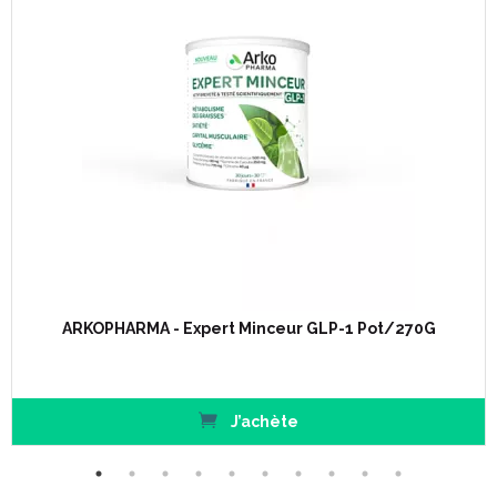
organisme de ses toxines.
Le Radis noir (Raphanus sativus var. niger). Le Radis noir est
une racine épaisse et comestible qui possède une saveur
caractéristique, auquel le jus de Citron (Citrus limon) a été
ajouté pour son goût rafraîchissant.
Étape 2. Arkofluides Starter minceur : 10 JOURS pour initier l’
action Minceur.
Le Maté (Ilex paraguariensis) favorise la transformation des
graisses en énergie. De plus, cette plante d’ Amérique Latine
est également appréciée pour ses vertus tonifiantes
notamment au début d’ un programme Minceur pour aider «
à recharger vos batteries ».
ARKOPHARMA - Expert Minceur GLP-1 Pot/270G
Le Fenouil (Foeniculum vulgare) est connu depuis l’ Antiquité
dans le bassin méditerranéen pour favoriser les fonctions d’
élimination et de drainage de l’ organisme.
Le Raisin (Vitis vinifera) facilite la micro-circulation contribuant
J’achète
ainsi à l’ élimination des toxines.
L’ Ananas (Ananas comosus) complète cette association.
Étape 3. Arkofluides Booster minceur : 10 JOURS pour prolonger