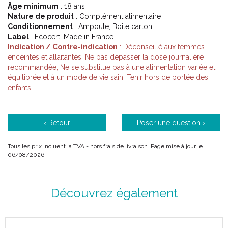
Âge minimum
: 18 ans
organisme, initier une action minceur et entretenir une silhouette
Nature de produit
: Complément alimentaire
harmonieuse.
Conditionnement
: Ampoule, Boite carton
Grâce à son savoir-faire unique, Arkofluides® vous propose une
Label
: Ecocert, Made in France
formule 100% d’ origine végétale associant des plantes
Indication / Contre-indication
: Déconseillé aux femmes
rigoureusement sélectionnées par les experts en phytothérapie
enceintes et allaitantes, Ne pas dépasser la dose journalière
des laboratoires Arkopharma, dans une solution buvable
recommandée, Ne se substitue pas à une alimentation variée et
garantie sans édulcorant, sans conservateur et sans alcool.
équilibrée et à un mode de vie sain, Tenir hors de portée des
3 étapes pour un programme Minceur à base de plantes BIO :
enfants
Étape 1. Arkofluides Détox : 10 JOURS pour préparer son
organisme et l’ aider à se purifier avant l’ action Minceur.
‹ Retour
Poser une question ›
Le Pissenlit (Taraxacum officinale). En Europe, le Pissenlit est
depuis longtemps utilisé comme drainant et détoxifiant. Il
Tous les prix incluent la TVA - hors frais de livraison. Page mise à jour le
permet de faciliter l' élimination de l' eau et la purification de
06/08/2026.
l’ organisme. On le conseille en particulier au moment des
fêtes.
Le Sureau noir (Sambucus nigra). Originaire d' Europe
Découvrez également
centrale, le Sureau est particulièrement répandu en Suisse et
dans toutes les zones d' Europe bénéficiant d' un climat
tempéré. Ses baies sont utilisées en phytothérapie pour leurs
propriétés dépuratives car elles contribuent à purifier l’