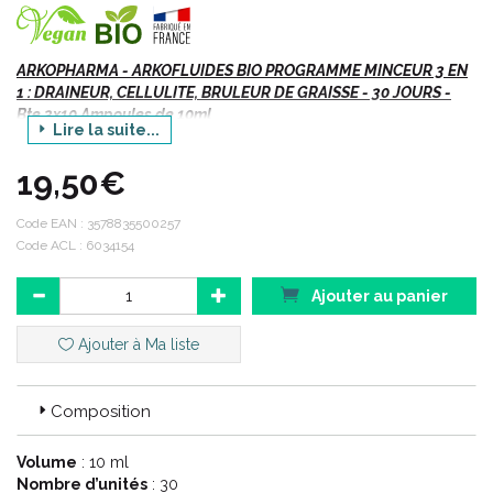
ARKOPHARMA - ARKOFLUIDES BIO PROGRAMME MINCEUR 3 EN
1 : DRAINEUR, CELLULITE, BRULEUR DE GRAISSE - 30 JOURS -
Bte 3x10 Ampoules de 10ml
Lire la suite...
19,50€
Indications :
Code EAN :
3578835500257
Code ACL : 6034154
Programme minceur détoxifiant.
Réservé à l’ adulte.
Ajouter au panier
Ajouter à Ma liste
Description :
Composition
PHYTOTHÉRAPIE - MINCEUR - Complément alimentaire.
Volume
: 10 ml
Arkofluides® Programme Minceur BIO est un complément
Nombre d’unités
: 30
alimentaire bio spécialement formulé pour aider à détoxifier l'