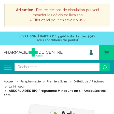
Attention
: Des restrictions de circulation peuvent
impacter les délais de livraison.
»
Cliquez ici pour en savoir plus
«
LIVRAISON À PARTIR DE
4,90€ (offerte dès 59€)
*
(sous conditions de poids)
Accueil
Parapharmacie
Premiers Soins
Diététique / Régimes
La Minceur
ARKOFLUIDES BIO Programme Minceur 3 en 1 - Ampoules 30x
10ml