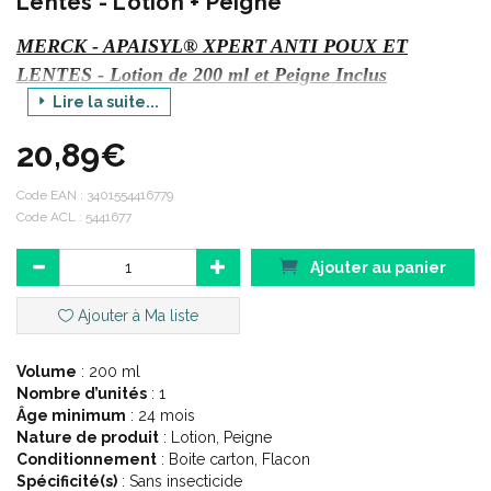
Lentes - Lotion + Peigne
MERCK - APAISYL® XPERT ANTI POUX ET
LENTES - Lotion de 200 ml et Peigne Inclus
Lire la suite...
Radical
20,89€
Tue 100% des poux et 100% des lentes*
Optimal
Code EAN :
3401554416779
1 seule application de 1h
Code ACL : 5441677
Pratique
Ne coule pas, s' élimine en un simple rinçage à l' eau
Ajouter au panier
Ajouter à Ma liste
Testé Sous contrôle dermatologique, pédiatrique et
ophtalmologique.
Volume
: 200 ml
Nombre d’unités
: 1
Âge minimum
: 24 mois
Nature de produit
: Lotion, Peigne
Conditionnement
: Boite carton, Flacon
Spécificité(s)
: Sans insecticide