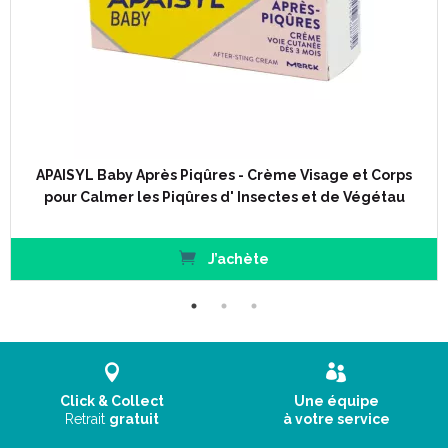
Comment marche ce produit anti-poux et lentes
?
APAISYL Baby Après Piqûres - Crème Visage et Corps
Formulé sans insecticide chimique, son action mécanique sur
pour Calmer les Piqûres d' Insectes et de Végétau
les poux évite tout risque de résistance. Sa microémulsion
obstrue les orifices respiratoires du parasite, qui meurt ainsi
asphyxié. Son développement est stoppé net.
J’achète
Conseils d' utilisation
Couvrir les épaules avec une serviette et protéger les yeux
pendant la durée d’ application.
Click & Collect
Une équipe
Appliquer Apaisyl® Xpert sur cheveux secs, sans oublier la
Retrait
gratuit
à votre service
nuque et derrière les oreilles. Masser la chevelure pour que