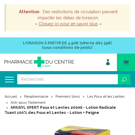
Attention
: Des restrictions de circulation peuvent
impacter les délais de livraison.
»
Cliquez ici pour en savoir plus
«
LIVRAISON À PARTIR DE
4,90€ (offerte dès 59€)
*
(sous conditions de poids)
Accueil
Parapharmacie
Premiers Soins
Les Poux et les Lentes
Anti-poux Traitement
APAISYL XPERT Poux et Lentes 200ml - Lotion Radicale
Tuant 100% des Poux et Lentes - Lotion + Peigne