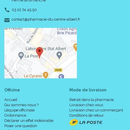
Fermé le dimanche
Ne pas l’ utiliser en cas d’ allergie connue à l’ un des
composants.
03 22 74 45 50
En cas d’ irritation de la peau ou de tout signe d’
-
-
contact
@
pharmacie-du-centre-albert.fr
hypersensibilité locale ou générale, laver la peau à l’ eau et
au savon et demander un avis médical.
*Données internes, test in vitro 2011, page 3, tableau ligne 15.
Composition
Paraffine liquide (huile minérale), Myristate d' isopropyle, PEG-4,
excipients.
Preuves d' efficacité
Officine
Mode de livraison
Accueil
Retrait dans la pharmacie
Qui sommes-nous ?
Livraison chez vous
L’équipe officinale
Livraison chez un commerçant
Ordonnance
Conditions de retour
Déclarer un effet indésirable
Poser une question