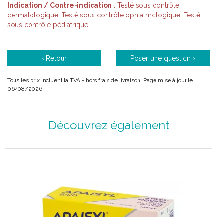
Indication / Contre-indication
: Testé sous contrôle
dermatologique, Testé sous contrôle ophtalmologique, Testé
sous contrôle pédiatrique
®
Qu’ est-ce qu’ Apaisyl
Xpert ?
Apaisyl® Xpert est une lotion traitante radicale qui tue 100% des
‹ Retour
Poser une question ›
poux et 100% des lentes* grâce à la formule brevetée de sa
microémulsion.
Tous les prix incluent la TVA - hors frais de livraison. Page mise à jour le
06/08/2026.
1 application de 1 heure de pose
Découvrez également
Facile à utiliser, il ne coule pas et s’ élimine en un simple
rinçage
Laisse les cheveux propres, souples et faciles à coiffer
Testé sous contrôle pédiatrique, dermatologique et
ophtalmologique
Peigne spécifique inclus.
Adulte et enfant à partir de 2 ans.