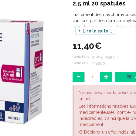
2.5 ml 20 spatules
Traitement des onychomycoses s
causées par des dermatophytes,
plus de deux ongles chez l'adul
Lire la suite...
11,40€
Code EAN :
3400927939730
Code ACL : 2793973
Ne pas dépasser la dose jou
enfants.
Les informations relatives au
médicamenteuses, contre-indi
indésirables...) ainsi que la 
médicament.
Déclarer un effet indésirab