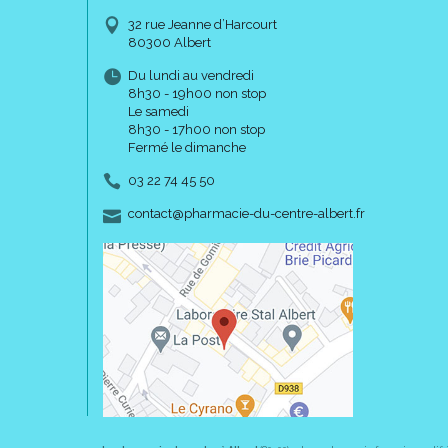
32 rue Jeanne d’Harcourt
80300 Albert
Du lundi au vendredi
8h30 - 19h00 non stop
Le samedi
8h30 - 17h00 non stop
Fermé le dimanche
03 22 74 45 50
-
-
contact
@
pharmacie-du-centre-albert.fr