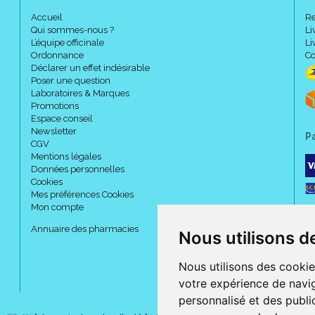
Accueil
Re
Qui sommes-nous ?
Li
L’équipe officinale
Li
Ordonnance
Co
Déclarer un effet indésirable
Poser une question
Laboratoires & Marques
Promotions
Espace conseil
Newsletter
P
CGV
Mentions légales
Données personnelles
Cookies
Mes préférences Cookies
Mon compte
Annuaire des pharmacies
Nous utilisons d
Nous utilisons des cookie
votre expérience de navig
personnalisé et des public