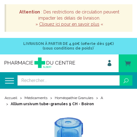
Attention
: Des restrictions de circulation peuvent
impacter les délais de livraison.
»
Cliquez ici pour en savoir plus
«
LIVRAISON À PARTIR DE
4,90€ (offerte dès 59€)
*
(sous conditions de poids)
Accueil
Médicaments
Homéopathie Granules
A
Allium ursivum tube-granules 9 CH - Boiron