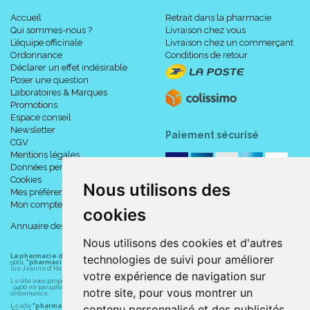
Accueil
Retrait dans la pharmacie
Qui sommes-nous ?
Livraison chez vous
L’équipe officinale
Livraison chez un commerçant
Ordonnance
Conditions de retour
Déclarer un effet indésirable
Poser une question
Laboratoires & Marques
Promotions
Espace conseil
Newsletter
Paiement sécurisé
CGV
Mentions légales
Données personnelles
Cookies
Nous utilisons des
Mes préférences Cookies
Mon compte
cookies
Annuaire des pharmacies
Nous utilisons des cookies et d'autres
La pharmacie du centre à Albert
(80300) est une pharmacie française certifiée ISO
technologies de suivi pour améliorer
9001.
"pharmacie-du-centre-albert.fr "
est le site internet de l
a pharmacie du centre
, 32
rue Jeanne d' Harcourt, 80300 Albert.
votre expérience de navigation sur
Le site vous propose un large choix de plus de 11000 références, au prix les plus bas possible
: 9400 en parapharmacie, animaux, orthopédie, matériel médical. 1700 en médicaments sans
notre site, pour vous montrer un
ordonnance.
Le site
"pharmacie-du-centre-albert.fr"
vous propose les service suivants :
contenu personnalisé et des publicités