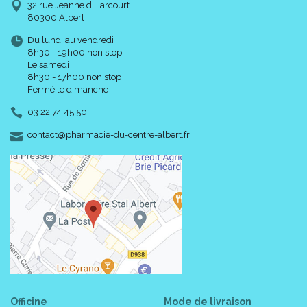
32 rue Jeanne d’Harcourt
80300 Albert
Du lundi au vendredi
8h30 - 19h00 non stop
Le samedi
8h30 - 17h00 non stop
Fermé le dimanche
03 22 74 45 50
-
-
contact
@
pharmacie-du-centre-albert.fr
Officine
Mode de livraison