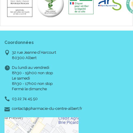
Coordonnées
32 rue Jeanne d’Harcourt
80300 Albert
Du lundi au vendredi
8h30 - 19h00 non stop
Le samedi
8h30 - 17h00 non stop
Fermé le dimanche
03 22 74 45 50
-
-
contact
@
pharmacie-du-centre-albert.fr