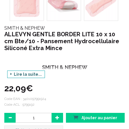
SMITH & NEPHEW
ALLEVYN GENTLE BORDER LITE 10 x 10
cm Bte/10 - Pansement Hydrocellulaire
Siliconé Extra Mince
SMITH & NEPHEW
Lire la suite...
22,09€
Le groupe Smith & Nephew représente plus de 16 000
collaborateurs répartis dans plus de 100 pays.
Code EAN :
3401097991924
Code ACL : 9799192
PERFORMANCE :
Performer, c’ est répondre aux besoins des
clients de Smith & Nephew, déterminer et atteindre des objectifs
Ajouter au panier
et des normes claires pour nous-mêmes. Performer, c’ est
fournir des produits et des services de qualité qui apportent des