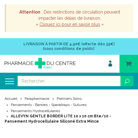
Attention
: Des restrictions de circulation peuvent
impacter les délais de livraison.
»
Cliquez ici pour en savoir plus
«
LIVRAISON À PARTIR DE
4,90€ (offerte dès 59€)
*
(sous conditions de poids)
Accueil
Parapharmacie
Premiers Soins
Pansements - Bandes - Sparadraps - Sutures
Pansements Hydrocellulaires
ALLEVYN GENTLE BORDER LITE 10 x 10 cm Bte/10 -
Pansement Hydrocellulaire Siliconé Extra Mince