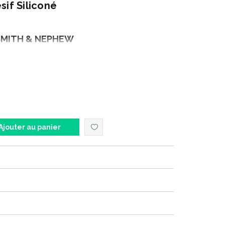
sif Siliconé
SMITH & NEPHEW
sente plus de 16 000 collaborateurs répartis dans
st répondre aux besoins des clients de Smith &
 des objectifs et des normes claires pour nous-
Ajouter au panier
 des produits et des services de qualité qui apportent
s quantifiables.
re énergique, créatif et passionné dans tout ce que
 pionnier dans notre domaine ; c’ est anticiper les
s et développer des opportunités.
 cœur d’ établir des relations étroites et de longue