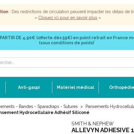
tion
: Des restrictions de circulation peuvent impacter les délais de li
»
Cliquez ici pour en savoir plus
«
 PARTIR DE
4,90€ (offerte dès 59€)
en point retrait en France m
*
(sous conditions de poids)
Anti-gaspi
Matériel médical
Orthopédi
ements - Bandes - Sparadraps - Sutures
Pansements Hydrocellula
nsement Hydrocellulaire Adhésif Siliconé
SMITH & NEPHEW
ALLEVYN ADHESIVE 12