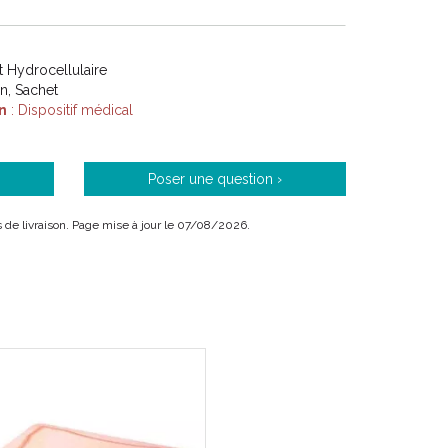
ègues et dans les communautés où ils sont actifs,
' il doit gagner leur confiance.
 Hydrocellulaire
on, Sachet
n
: Dispositif médical
Poser une question ›
is de livraison. Page mise à jour le 07/08/2026.