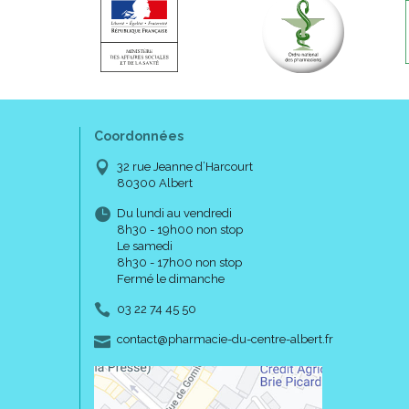
Coordonnées
32 rue Jeanne d’Harcourt
80300 Albert
Du lundi au vendredi
8h30 - 19h00 non stop
Le samedi
8h30 - 17h00 non stop
Fermé le dimanche
03 22 74 45 50
-
-
contact
@
pharmacie-du-centre-albert.fr