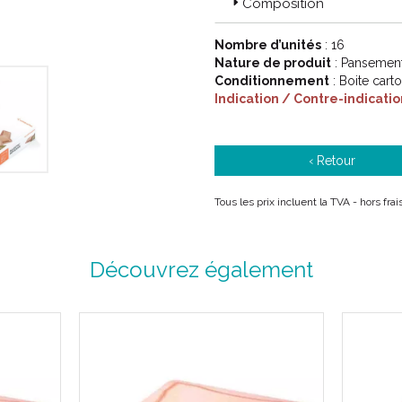
Composition
durée avec ses clients, ses coll
parce que Smith & Nephew sait qu
Nombre d’unités
: 16
Nature de produit
: Pansement
Conditionnement
: Boite cart
Indication / Contre-indicatio
‹ Retour
Tous les prix incluent la TVA - hors fra
Découvrez également