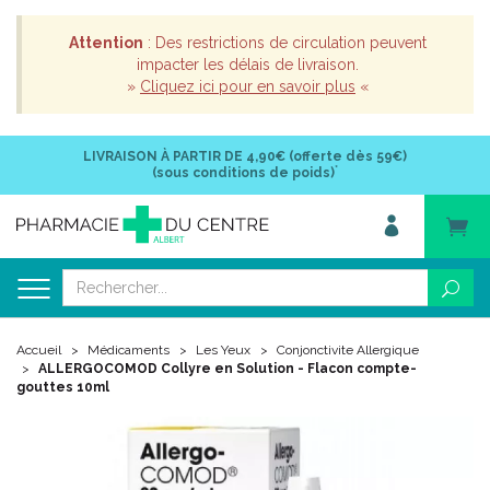
Attention
: Des restrictions de circulation peuvent
impacter les délais de livraison.
»
Cliquez ici pour en savoir plus
«
LIVRAISON À PARTIR DE
4,90€ (offerte dès 59€)
*
(sous conditions de poids)
Accueil
Médicaments
Les Yeux
Conjonctivite Allergique
ALLERGOCOMOD Collyre en Solution - Flacon compte-
gouttes 10ml