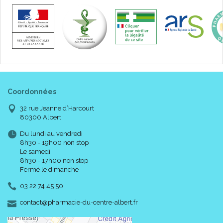
Coordonnées
32 rue Jeanne d’Harcourt
80300 Albert
Du lundi au vendredi
8h30 - 19h00 non stop
Le samedi
8h30 - 17h00 non stop
Fermé le dimanche
03 22 74 45 50
-
-
contact
@
pharmacie-du-centre-albert.fr