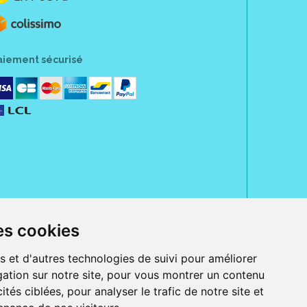
aiement sécurisé
es cookies
rue Jeanne d' Harcourt, 80300 Albert.
 sans ordonnance.
s et d'autres technologies de suivi pour améliorer
ation sur notre site, pour vous montrer un contenu
ranger).
e, iPad et iPod touch), ou sur Google Play (pour Androïd 5.0 ou version
ités ciblées, pour analyser le trafic de notre site et
 Express, Bancontact, PayPal.