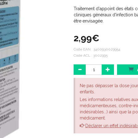
Traitement d'appoint des états c
cliniques généraux d'infection b
être envisagée.
2,99€
Code EAN :
3400930029954
Code ACL : 3002995
Ne pas dépasser la dose jou
enfants.
Les informations relatives au
médicamenteuses, contre-indi
indésirables...) ainsi que la 
médicament.
Déclarer un effet indésirab