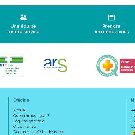
Une équipe
Prendre
à votre service
un rendez-vous
Officine
M
Accueil
Re
Qui sommes-nous ?
Li
L’équipe officinale
Li
Ordonnance
Co
Déclarer un effet indésirable