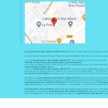
La pharmacie du centre à Albert
(80300) est une pharmacie française certifi
Le site vous propose un large choix de plus de 11000 références, au prix les 
Le site
"pharmacie-du-centre-albert.fr"
vous propose les service suivants :
Click & Collect (retrait gratuit dans la pharmacie).
La vente à distance chez vous et/ou chez un commerçant sur la France (Andorre, 
La prise de rendez-vous.
Le site
"pharmacie-du-centre-albert.fr"
est également disponible pour vos s
ultérieure) en tapant dans le moteur de recherche d' application : " Albert Pha
Le paiement en ligne
est assuré par la borne de paiement entièrement sécuri
En officine,
la pharmacie du centre à Albert
(80300) vous propose ses conseil
diabète, sevrage tabagique, risques cardiovasculaires, prise de tension artériell
La pharmacie du centre à Albert
(80300) fait partie du groupement
Pharmac
objectif commun : devenir un véritable « relais santé » au service des client
Les horaires d'ouverture
sont de 8h30 à 19h00 non stop du lundi au vendredi 
Vous pouvez contacter
la pharmacie du centre à Albert
(80300) par téléphone
Pour le dimanche et la nuit, vous pouvez trouver l
a pharmacie de garde
la pl