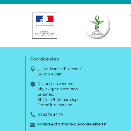
Coordonnées
32 rue Jeanne d’Harcourt
80300 Albert
Du lundi au vendredi
8h30 - 19h00 non stop
Le samedi
8h30 - 17h00 non stop
Fermé le dimanche
03 22 74 45 50
-
-
contact
@
pharmacie-du-centre-albert.fr