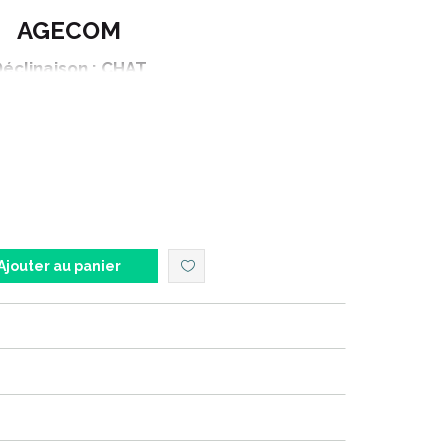
AGECOM
éclinaison : CHAT
PULSIF STOP INTERIEUR SPRAY
ontenance : 500 ml
Ajouter au panier