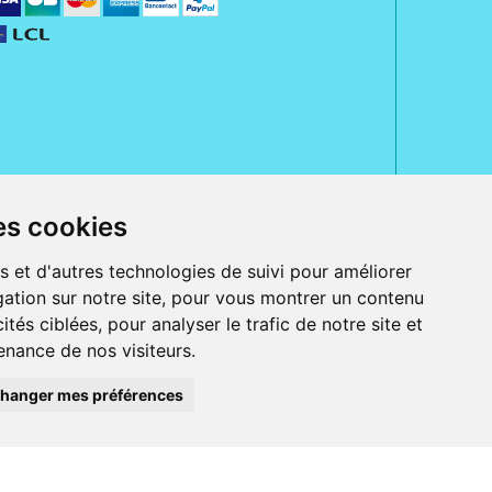
es cookies
rue Jeanne d' Harcourt, 80300 Albert.
 sans ordonnance.
s et d'autres technologies de suivi pour améliorer
ation sur notre site, pour vous montrer un contenu
ranger).
e, iPad et iPod touch), ou sur Google Play (pour Androïd 5.0 ou version
ités ciblées, pour analyser le trafic de notre site et
 Express, Bancontact, PayPal.
nance de nos visiteurs.
 beauté et bien-être ainsi que différents services : suivi personnalisé,
auté de la peau, des cheveux...), mesure de la glycémie, perruques.
s 30 ans, Pharmactiv réunit près de 1500 adhérents pharmaciens autour d' un
du matériel médical sous sa marque BetterLife.
hanger mes préférences