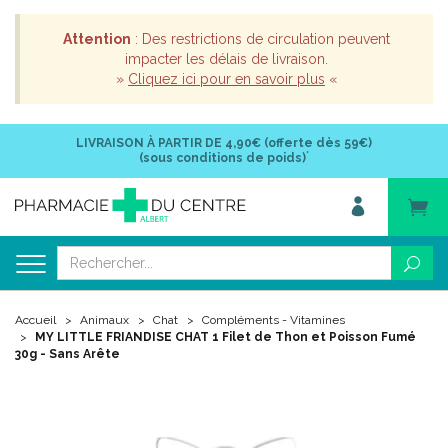
Attention
: Des restrictions de circulation peuvent
impacter les délais de livraison.
»
Cliquez ici pour en savoir plus
«
LIVRAISON À PARTIR DE
4,90€ (offerte dès 59€)
*
(sous conditions de poids)
Accueil
Animaux
Chat
Compléments - Vitamines
MY LITTLE FRIANDISE CHAT 1 Filet de Thon et Poisson Fumé
30g - Sans Arête