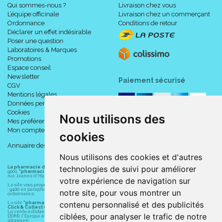
Qui sommes-nous ?
Livraison chez vous
L’équipe officinale
Livraison chez un commerçant
Ordonnance
Conditions de retour
Déclarer un effet indésirable
Poser une question
Laboratoires & Marques
Promotions
Espace conseil
Newsletter
Paiement sécurisé
CGV
Mentions légales
Données personnelles
Cookies
Nous utilisons des
Mes préférences Cookies
Mon compte
cookies
Annuaire des pharmacies
Nous utilisons des cookies et d'autres
technologies de suivi pour améliorer
La pharmacie du centre à Albert
(80300) est une pharmacie française certifiée ISO
9001.
"pharmacie-du-centre-albert.fr "
est le site internet de l
a pharmacie du centre
, 32
rue Jeanne d' Harcourt, 80300 Albert.
votre expérience de navigation sur
Le site vous propose un large choix de plus de 11000 références, au prix les plus bas possible
: 9400 en parapharmacie, animaux, orthopédie, matériel médical. 1700 en médicaments sans
notre site, pour vous montrer un
ordonnance.
contenu personnalisé et des publicités
Le site
"pharmacie-du-centre-albert.fr"
vous propose les service suivants :
Click & Collect (retrait gratuit dans la pharmacie).
La vente à distance chez vous et/ou chez un commerçant sur la France (Andorre, Monaco et
ciblées, pour analyser le trafic de notre
DOM), l' Europe et le monde entier (livraison assuré par Colissimo et ses partenaires à l'
étranger).