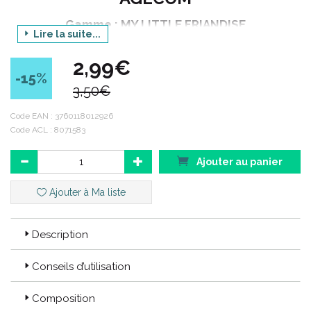
Gamme : MY LITTLE FRIANDISE
Lire la suite...
Déclinaison : CHAT
2,99€
Produit : FILET DE THON ET POISSON FUME
-15
%
3,50€
Code ACL : 8071583
Code EAN :
3760118012926
Code ACL : 8071583
Code EAN : 3760118012926
Ajouter au panier
Ajouter à Ma liste
Description
Conseils d’utilisation
Composition