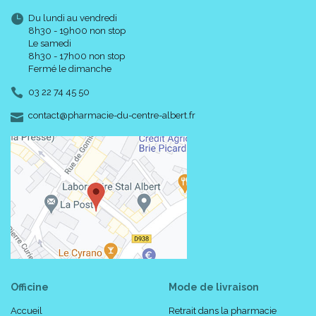
Du lundi au vendredi
8h30 - 19h00 non stop
Le samedi
8h30 - 17h00 non stop
Fermé le dimanche
03 22 74 45 50
-
-
contact
@
pharmacie-du-centre-albert.fr
Officine
Mode de livraison
Accueil
Retrait dans la pharmacie