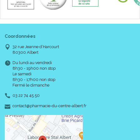
Coordonnées
32 rue Jeanne d’Harcourt
80300 Albert
Du lundi au vendredi
8h30 - 19h00 non stop
Le samedi
8h30 - 17h00 non stop
Fermé le dimanche
03 22 74 45 50
-
-
contact
@
pharmacie-du-centre-albert.fr