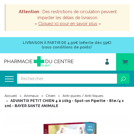
Attention
: Des restrictions de circulation peuvent
impacter les délais de livraison.
»
Cliquez ici pour en savoir plus
«
LIVRAISON À PARTIR DE
4,90€ (offerte dès 59€)
*
(sous conditions de poids)
Accueil
Animaux
Chien
Anti-puces / Anti-tiques
ADVANTIX PETIT CHIEN 4 à 10kg - Spot-on Pipette - Bte/4 x
1ml - BAYER SANTE ANIMALE