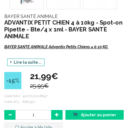
BAYER SANTÉ ANIMALE
ADVANTIX PETIT CHIEN 4 à 10kg - Spot-on
Pipette - Bte/4 x 1ml - BAYER SANTE
ANIMALE
BAYER SANTE ANIMALE Advantix Petits Chiens 4 à 10 KG
Lire la suite...
4 pipettes de 1 ml.
21,99€
-15
%
25,95€
Code EAN :
4007221016847
Code ACL : 6782512
Ajouter au panier
Ajouter à Ma liste