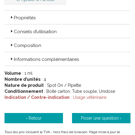
Propriétés
Conseils d’utilisation
Composition
Informations complémentaires
Volume
: 1 ml
Nombre d’unités
: 4
Nature de produit
: Spot On / Pipette
CONSEILS :
Conditionnement
: Boite carton, Tube souple, Unidose
Indication / Contre-indication
: Usage vétérinaire
Voie d'administration : externe.
Casser l'embout de la pipette et vider complètement la pipette
directement sur la peau entre les 2 omoplates.
‹ Retour
Poser une question ›
Tous les prix incluent la TVA - hors frais de livraison. Page mise à jour le