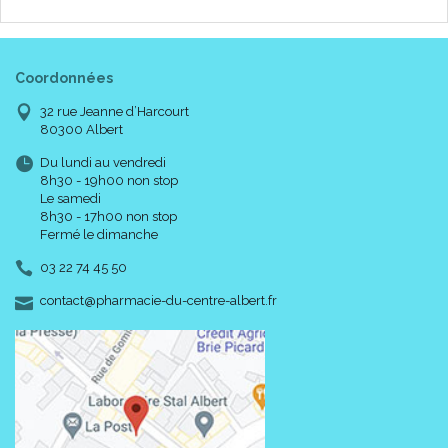
Coordonnées
32 rue Jeanne d’Harcourt
80300 Albert
Du lundi au vendredi
8h30 - 19h00 non stop
Le samedi
8h30 - 17h00 non stop
Fermé le dimanche
03 22 74 45 50
-
-
contact
@
pharmacie-du-centre-albert.fr