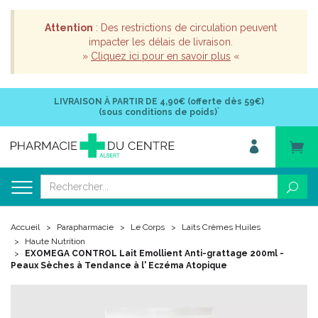
Attention
: Des restrictions de circulation peuvent
impacter les délais de livraison.
»
Cliquez ici pour en savoir plus
«
LIVRAISON À PARTIR DE
4,90€ (offerte dès 59€)
*
(sous conditions de poids)
Accueil
Parapharmacie
Le Corps
Laits Crèmes Huiles
Haute Nutrition
EXOMEGA CONTROL Lait Emollient Anti-grattage 200ml -
Peaux Sèches à Tendance à l' Eczéma Atopique