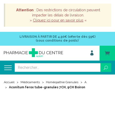
Attention
: Des restrictions de circulation peuvent
impacter les délais de livraison.
»
Cliquez ici pour en savoir plus
«
LIVRAISON À PARTIR DE
4,90€ (offerte dès 59€)
*
(sous conditions de poids)
Accueil
Médicaments
Homéopathie Granules
A
Aconitum ferox tube-granules 7CH, 9CH Boiron