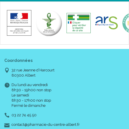
Coordonnées
32 rue Jeanne d’Harcourt
80300 Albert
Du lundi au vendredi
8h30 - 19h00 non stop
Le samedi
8h30 - 17h00 non stop
Fermé le dimanche
03 22 74 45 50
-
-
contact
@
pharmacie-du-centre-albert.fr