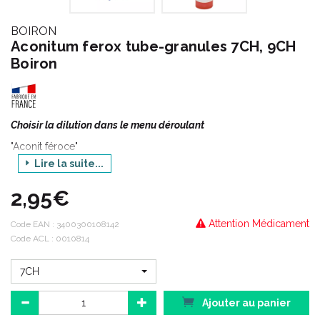
BOIRON
Aconitum ferox tube-granules 7CH, 9CH
Boiron
Choisir la dilution dans le menu déroulant
"Aconit féroce"
Lire la suite...
Généralement utilisé comme antipyrétique (contre fièvre)
2,95€
Attention Médicament
Code EAN :
3400300108142
Code ACL : 0010814
7CH
Ajouter au panier