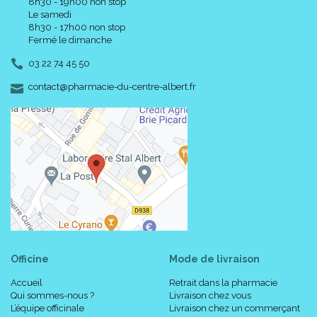
8h30 - 19h00 non stop
Le samedi
8h30 - 17h00 non stop
Fermé le dimanche
03 22 74 45 50
-
-
contact
@
pharmacie-du-centre-albert.fr
Officine
Mode de livraison
Accueil
Retrait dans la pharmacie
Qui sommes-nous ?
Livraison chez vous
L’équipe officinale
Livraison chez un commerçant