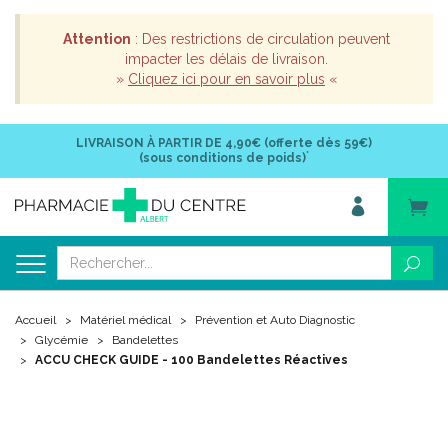
Attention
: Des restrictions de circulation peuvent
impacter les délais de livraison.
»
Cliquez ici pour en savoir plus
«
LIVRAISON À PARTIR DE
4,90€ (offerte dès 59€)
*
(sous conditions de poids)
Accueil
Matériel médical
Prévention et Auto Diagnostic
Glycémie
Bandelettes
ACCU CHECK GUIDE - 100 Bandelettes Réactives