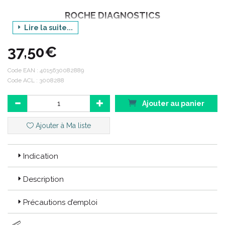
ROCHE DIAGNOSTICS
Lire la suite...
37,50€
N° 1 du diagnostic in vitro en France, Roche Diagnostics
commercialise et distribue une gamme complète de produits et
services dans trois domaines d’ activité :
Code EAN :
4015630082889
Code ACL : 3008288
la biologie médicale.
l’ histopathologie.
les solutions de séquençage.
Ajouter au panier
Ajouter à Ma liste
Indication
Description
Précautions d’emploi