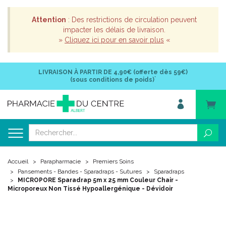
Attention
: Des restrictions de circulation peuvent
impacter les délais de livraison.
»
Cliquez ici pour en savoir plus
«
LIVRAISON À PARTIR DE
4,90€ (offerte dès 59€)
*
(sous conditions de poids)
Accueil
Parapharmacie
Premiers Soins
Pansements - Bandes - Sparadraps - Sutures
Sparadraps
MICROPORE Sparadrap 5m x 25 mm Couleur Chair -
Microporeux Non Tissé Hypoallergénique - Dévidoir