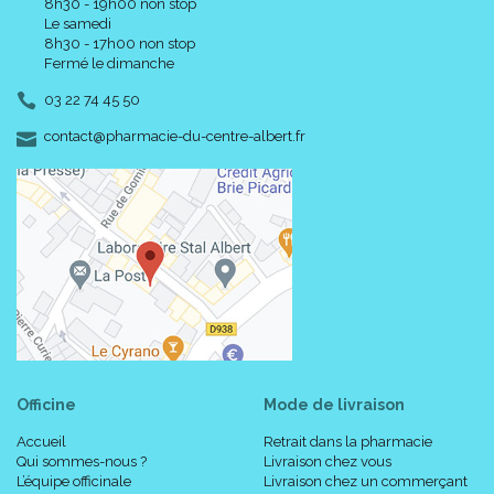
8h30 - 19h00 non stop
Le samedi
8h30 - 17h00 non stop
Fermé le dimanche
03 22 74 45 50
-
-
contact
@
pharmacie-du-centre-albert.fr
Officine
Mode de livraison
Accueil
Retrait dans la pharmacie
Qui sommes-nous ?
Livraison chez vous
L’équipe officinale
Livraison chez un commerçant