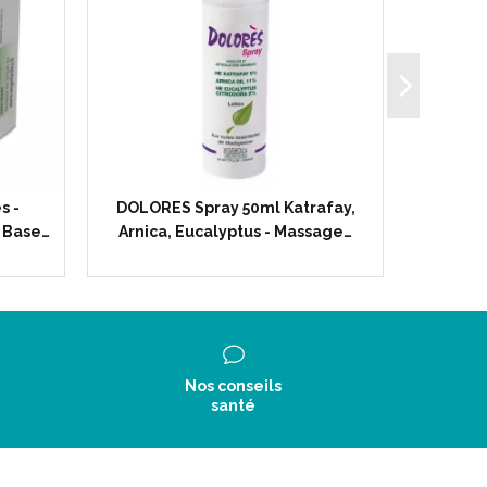
s -
DOLORES Spray 50ml Katrafay,
GLYC
 Base…
Arnica, Eucalyptus - Massage…
Comp
Nos conseils
santé