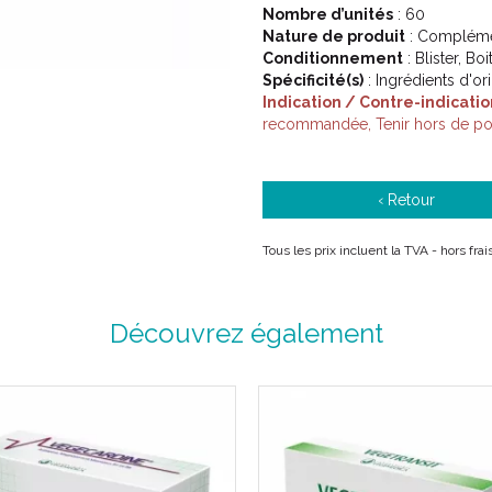
Nombre d’unités
: 60
Nature de produit
: Complémen
Conditionnement
: Blister, Bo
Spécificité(s)
: Ingrédients d'or
Indication / Contre-indicatio
recommandée, Tenir hors de por
‹ Retour
Tous les prix incluent la TVA - hors fr
Découvrez également