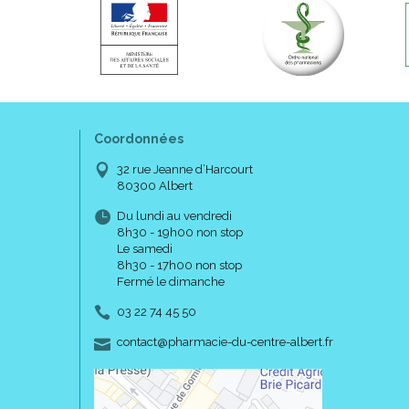
Coordonnées
32 rue Jeanne d’Harcourt
80300 Albert
Du lundi au vendredi
8h30 - 19h00 non stop
Le samedi
8h30 - 17h00 non stop
Fermé le dimanche
03 22 74 45 50
-
-
contact
@
pharmacie-du-centre-albert.fr