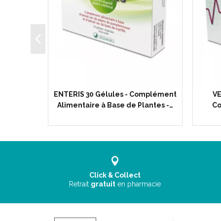
s -
ENTERIS 30 Gélules - Complément
VE
 à Visée…
Alimentaire à Base de Plantes -…
Co
Click & Collect
Retrait
gratuit
en pharmacie