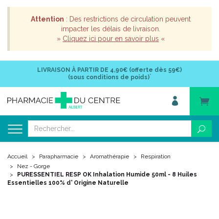
Attention
: Des restrictions de circulation peuvent
impacter les délais de livraison.
»
Cliquez ici pour en savoir plus
«
LIVRAISON À PARTIR DE
4,90€ (offerte dès 59€)
*
(sous conditions de poids)
Accueil
Parapharmacie
Aromathérapie
Respiration
Nez - Gorge
PURESSENTIEL RESP OK Inhalation Humide 50ml - 8 Huiles
Essentielles 100% d' Origine Naturelle