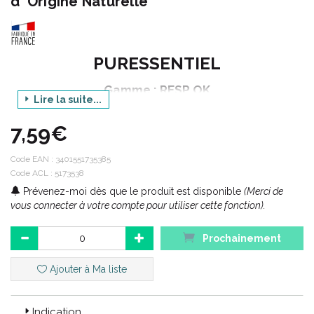
d' Origine Naturelle
PURESSENTIEL
Gamme : RESP OK
Lire la suite...
Produit : INHALATION HUMIDE
7,59€
Contenance : 50 ml
Code EAN :
3401551735385
Code ACL : 5173538
Respiratoire / Resp OK® :
Prévenez-moi dès que le produit est disponible
(Merci de
La réponse naturelle pour faciliter le bien-être et lutter contre
vous connecter à votre compte pour utiliser cette fonction).
les désagréments de l’ hiver, les sensibilités saisonnières.
Prochainement
Code ACL : 5173538
Ajouter à Ma liste
Code EAN : 3401551735385
Indication