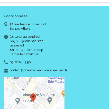
Coordonnées
32 rue Jeanne d’Harcourt
80300 Albert
Du lundi au vendredi
8h30 - 19h00 non stop
Le samedi
8h30 - 17h00 non stop
Fermé le dimanche
03 22 74 45 50
-
-
contact
@
pharmacie-du-centre-albert.fr