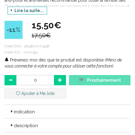
anti-poux et anti-lentes recommandé pour toute la famille dès
l'âge de 3 ans pour éliminer en seulement 5 minutes les poux et
Lire la suite...
lentes que vous retirerez à l'aide s'un peigne spécial poux. Ce
soin ne contient pas d'insecticide et n'agresse pas les cheveux
15,50€
ni le cuir chevelu.
-11
%
17,50€
Code EAN :
3614810003938
Code ACL : 1000393
Prévenez-moi dès que le produit est disponible
(Merci de
vous connecter à votre compte pour utiliser cette fonction).
Prochainement
Ajouter à Ma liste
indication
description